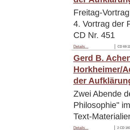
Freitag-Vortra
4. Vortrag der 
CD Nr. 451
Details...
CD 69:11
Gerd B. Ache
Horkheimer/Ad
der Aufklärung
Zwei Abende d
Philosophie" i
Text-Materialie
Details...
2 CD 160