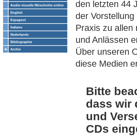
den letzten 44
Audio-visuelle Mitschnitte online
English
der Vorstellung
Espagnol
Praxis zu alle
Italiano
Nederlands
und Anlässen e
Bibliographie
Über unseren O
Archiv
diese Medien er
Bitte bea
dass wir 
und Vers
CDs einge