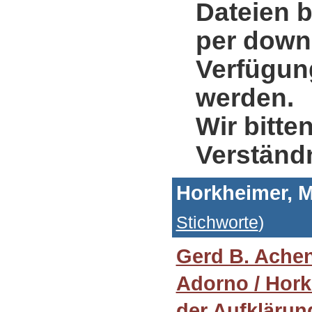
Dateien b
per down
Verfügung
werden.
Wir bitte
Verständ
Horkheimer, 
Stichworte
)
Gerd B. Ache
Adorno / Hork
der Aufklärun