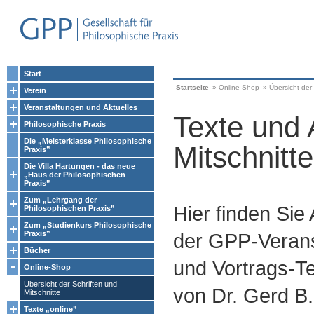
Start
Startseite
»
Online-Shop
»
Übersicht der 
Verein
Veranstaltungen und Aktuelles
Texte und 
Philosophische Praxis
Die „Meisterklasse Philosophische
Mitschnitte
Praxis”
Die Villa Hartungen - das neue
„Haus der Philosophischen
Praxis”
Zum „Lehrgang der
Hier finden Sie
Philosophischen Praxis”
Zum „Studienkurs Philosophische
Praxis”
der GPP-Verans
Bücher
und Vortrags-Te
Online-Shop
Übersicht der Schriften und
von Dr. Gerd B.
Mitschnitte
Texte „online”