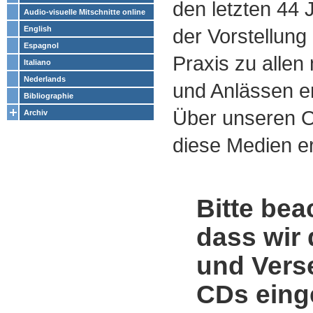
den letzten 44
Audio-visuelle Mitschnitte online
English
der Vorstellung
Espagnol
Praxis zu alle
Italiano
Nederlands
und Anlässen e
Bibliographie
Über unseren O
Archiv
diese Medien er
Bitte bea
dass wir 
und Vers
CDs einge