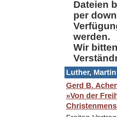
Dateien b
per down
Verfügung
werden.
Wir bitte
Verständ
Luther, Marti
Gerd B. Achen
»Von der Freih
Christenmen