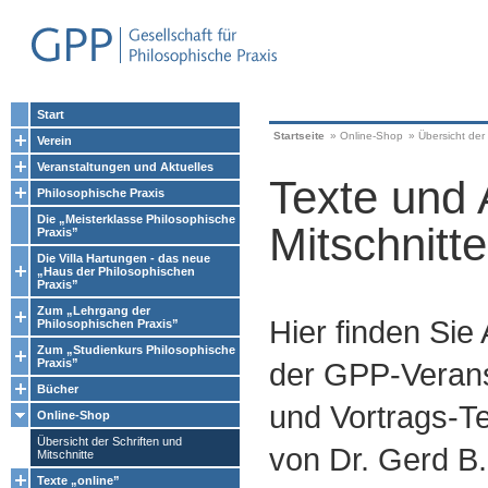
Start
Startseite
»
Online-Shop
»
Übersicht der 
Verein
Veranstaltungen und Aktuelles
Texte und 
Philosophische Praxis
Die „Meisterklasse Philosophische
Mitschnitte
Praxis”
Die Villa Hartungen - das neue
„Haus der Philosophischen
Praxis”
Zum „Lehrgang der
Hier finden Sie
Philosophischen Praxis”
Zum „Studienkurs Philosophische
Praxis”
der GPP-Verans
Bücher
und Vortrags-Te
Online-Shop
Übersicht der Schriften und
von Dr. Gerd B.
Mitschnitte
Texte „online”