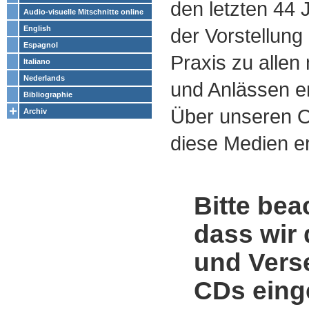
den letzten 44
Audio-visuelle Mitschnitte online
English
der Vorstellung
Espagnol
Praxis zu alle
Italiano
Nederlands
und Anlässen e
Bibliographie
Über unseren O
Archiv
diese Medien er
Bitte bea
dass wir 
und Vers
CDs einge