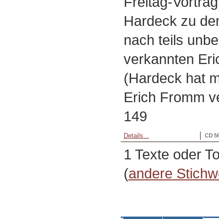
Freitag-Vortrag
Hardeck zu dem
nach teils unbe
verkannten Er
(Hardeck hat 
Erich Fromm ver
149
Details...
CD 56
1 Texte oder T
(
andere Stichw