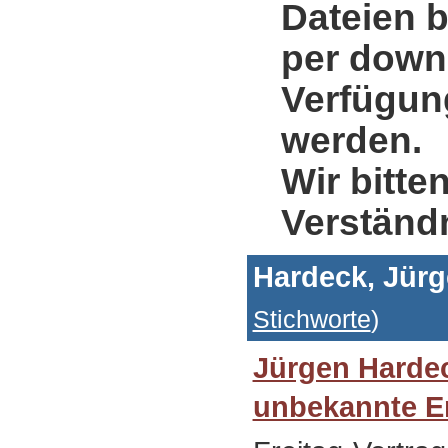
Dateien b
per down
Verfügung
werden.
Wir bitte
Verständ
Hardeck, Jür
Stichworte
)
Jürgen Hardec
unbekannte E