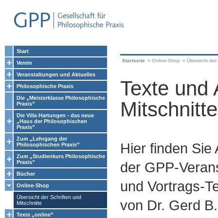
Start
Startseite
»
Online-Shop
»
Übersicht der 
Verein
Veranstaltungen und Aktuelles
Texte und 
Philosophische Praxis
Die „Meisterklasse Philosophische
Mitschnitte
Praxis”
Die Villa Hartungen - das neue
„Haus der Philosophischen
Praxis”
Zum „Lehrgang der
Hier finden Sie
Philosophischen Praxis”
Zum „Studienkurs Philosophische
Praxis”
der GPP-Verans
Bücher
und Vortrags-Te
Online-Shop
Übersicht der Schriften und
von Dr. Gerd B.
Mitschnitte
Texte „online”