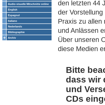
den letzten 44
Audio-visuelle Mitschnitte online
English
der Vorstellung
Espagnol
Praxis zu alle
Italiano
Nederlands
und Anlässen e
Bibliographie
Über unseren O
Archiv
diese Medien er
Bitte bea
dass wir 
und Vers
CDs einge