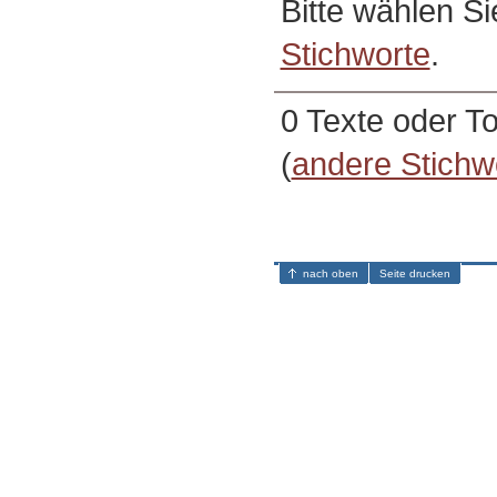
Bitte wählen S
Stichworte
.
0 Texte oder T
(
andere Stichw
nach oben
Seite drucken