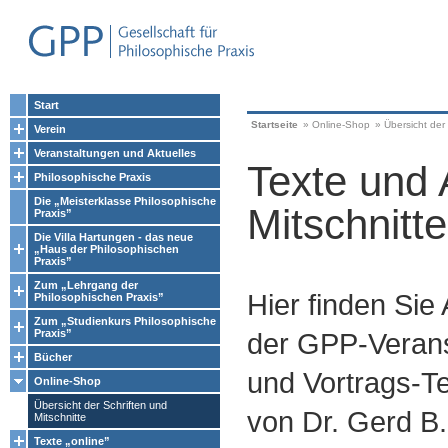
Start
Startseite
»
Online-Shop
»
Übersicht der 
Verein
Veranstaltungen und Aktuelles
Texte und 
Philosophische Praxis
Die „Meisterklasse Philosophische
Mitschnitte
Praxis”
Die Villa Hartungen - das neue
„Haus der Philosophischen
Praxis”
Zum „Lehrgang der
Hier finden Sie
Philosophischen Praxis”
Zum „Studienkurs Philosophische
Praxis”
der GPP-Verans
Bücher
und Vortrags-Te
Online-Shop
Übersicht der Schriften und
von Dr. Gerd B.
Mitschnitte
Texte „online”