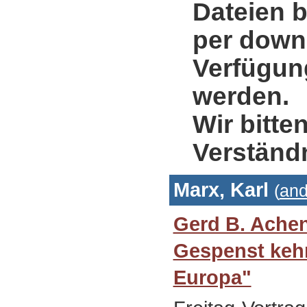
Dateien b
per down
Verfügung
werden.
Wir bitte
Verständ
Marx, Karl
(
and
Gerd B. Ache
Gespenst kehr
Europa"