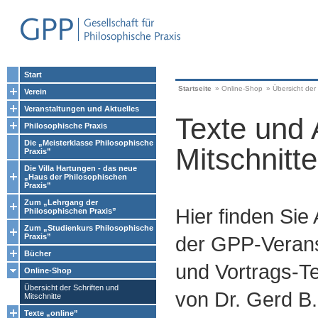
Start
Startseite
»
Online-Shop
»
Übersicht der 
Verein
Veranstaltungen und Aktuelles
Texte und 
Philosophische Praxis
Die „Meisterklasse Philosophische
Mitschnitte
Praxis”
Die Villa Hartungen - das neue
„Haus der Philosophischen
Praxis”
Zum „Lehrgang der
Hier finden Sie
Philosophischen Praxis”
Zum „Studienkurs Philosophische
Praxis”
der GPP-Verans
Bücher
und Vortrags-Te
Online-Shop
Übersicht der Schriften und
von Dr. Gerd B.
Mitschnitte
Texte „online”