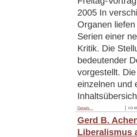
Freitag-Vortra
2005 In versch
Organen liefen 
Serien einer n
Kritik. Die Ste
bedeutender D
vorgestellt. D
einzelnen und 
Inhaltsübersich
Details...
CD 68
Gerd B. Ache
Liberalismus 