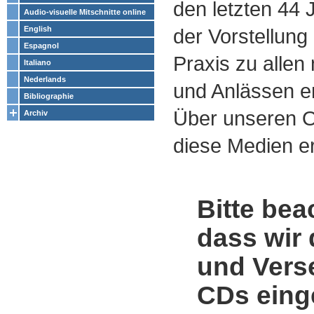
den letzten 44
Audio-visuelle Mitschnitte online
English
der Vorstellung
Espagnol
Praxis zu alle
Italiano
Nederlands
und Anlässen e
Bibliographie
Über unseren O
Archiv
diese Medien er
Bitte bea
dass wir 
und Vers
CDs einge