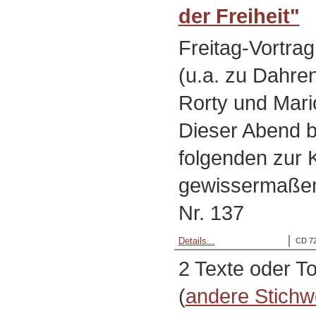
der Freiheit"
Freitag-Vortra
(u.a. zu Dahren
Rorty und Mari
Dieser Abend b
folgenden zur K
gewissermaßen
Nr. 137
Details...
CD 72
2 Texte oder T
(
andere Stichw