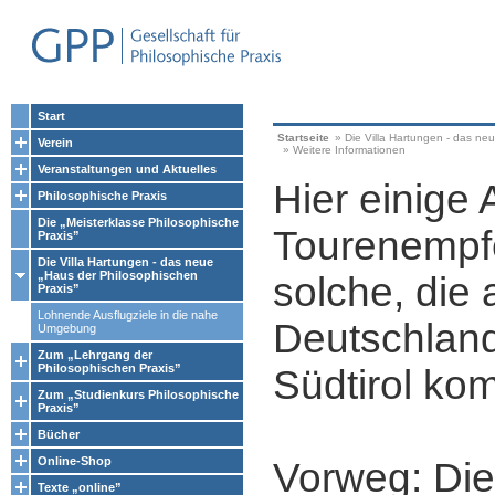
Start
Startseite
»
Die Villa Hartungen - das ne
Verein
»
Weitere Informationen
Veranstaltungen und Aktuelles
Hier einige 
Philosophische Praxis
Die „Meisterklasse Philosophische
Tourenempf
Praxis”
Die Villa Hartungen - das neue
„Haus der Philosophischen
solche, die 
Praxis”
Lohnende Ausflugziele in die nahe
Deutschlan
Umgebung
Zum „Lehrgang der
Philosophischen Praxis”
Südtirol k
Zum „Studienkurs Philosophische
Praxis”
Bücher
Online-Shop
Vorweg: Die
Texte „online”