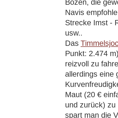
Bozen, die gew
Navis empfohlen
Strecke Imst -
usw..
Das
Timmelsjo
Punkt: 2.474 m)
reizvoll zu fahr
allerdings eine
Kurvenfreudigkei
Maut (20 € einf
und zurück) zu 
spart man die V