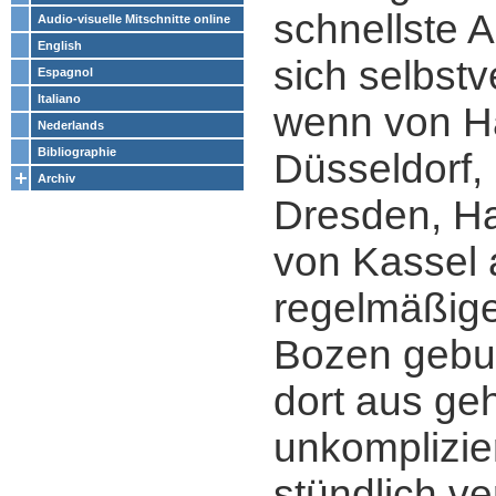
schnellste 
Audio-visuelle Mitschnitte online
English
sich selbstv
Espagnol
Italiano
wenn von H
Nederlands
Bibliographie
Düsseldorf, 
Archiv
Dresden, H
von Kassel 
regelmäßig
Bozen gebuc
dort aus ge
unkomplizie
stündlich v