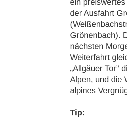
ein preiswerte
der Ausfahrt G
(Weißenbachst
Grönenbach). D
nächsten Morge
Weiterfahrt gle
„Allgäuer Tor” d
Alpen, und die W
alpines Vergnü
Tip: