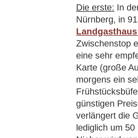
Die erste:
In de
Nürnberg, in 91
Landgasthaus
Zwischenstop ei
eine sehr empf
Karte (große A
morgens ein seh
Frühstücksbüfet
günstigen Prei
verlängert die
lediglich um 5