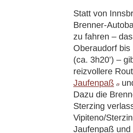
Statt von Innsb
Brenner-Autoba
zu fahren ‒ da
Oberaudorf bis 
(ca. 3h20') ‒ gi
reizvollere Rou
Jaufenpaß
und
Dazu die Brenn
Sterzing verlas
Vipiteno/Sterzi
Jaufenpaß und 