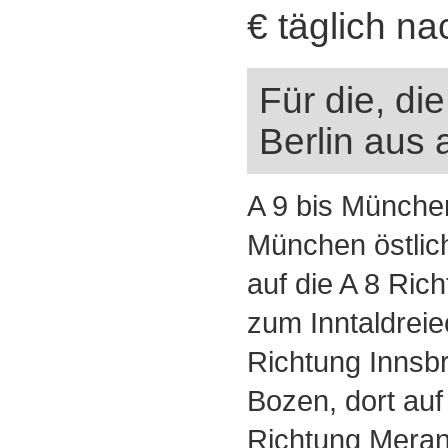
€ täglich n
Für die, d
Berlin aus a
A 9 bis München
München östlic
auf die A 8 Ric
zum Inntaldreie
Richtung Innsbr
Bozen, dort auf
Richtung Meran