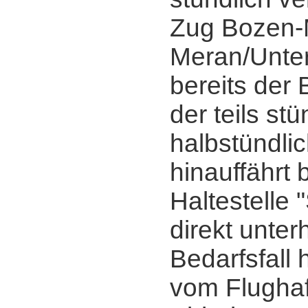
Zug Bozen-
Meran/Unte
bereits der 
der teils stü
halbstündlic
hinauffährt 
Haltestelle 
direkt unterh
Bedarfsfall 
vom Flughaf