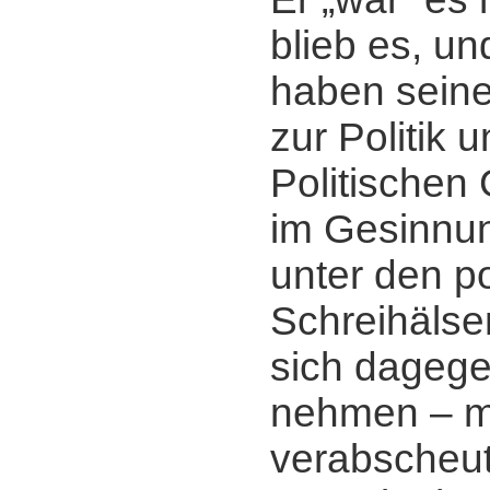
blieb es, u
haben sein
zur Politik 
Politischen 
im Gesinnu
unter den po
Schreihälse
sich dagegen
nehmen ‒ m
verabscheu