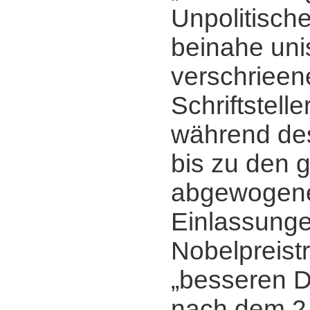
Unpolitisch
beinahe un
verschrieen
Schriftstell
während des
bis zu den 
abgewogen
Einlassung
Nobelpreist
„besseren D
nach dem 2.