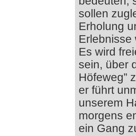
bedeuten, 
sollen zugl
Erholung u
Erlebnisse
Es wird fre
sein, über 
Höfeweg” z
er führt un
unserem Ha
morgens em
ein Gang z