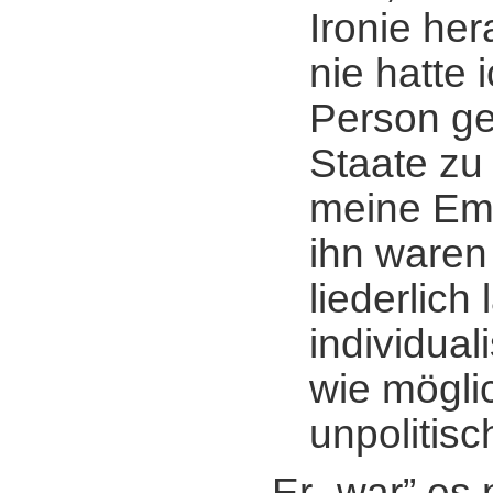
Ironie her
nie hatte 
Person ge
Staate zu
meine Emp
ihn waren
liederlich
individual
wie möglic
unpolitis
Er „war” es n