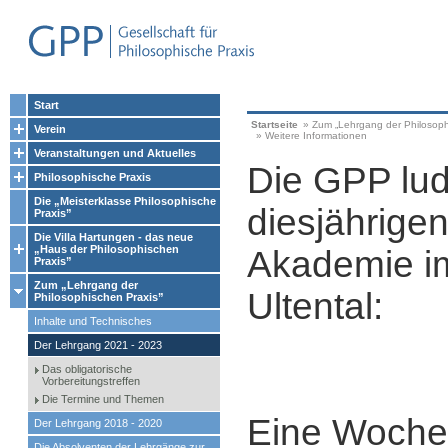
Start
Startseite
»
Zum „Lehrgang der Philosoph
Verein
»
Weitere Informationen
Veranstaltungen und Aktuelles
Die GPP lud
Philosophische Praxis
Die „Meisterklasse Philosophische
diesjährigen
Praxis”
Die Villa Hartungen - das neue
„Haus der Philosophischen
Akademie im
Praxis”
Zum „Lehrgang der
Ultental:
Philosophischen Praxis”
Inhalte und Technisches
Der Lehrgang 2021 - 2023
Das obligatorische
Vorbereitungstreffen
Die Termine und Themen
Eine Woche
Der Lehrgang 2018 - 2020
Die Absolventen der Lehrgänge zur