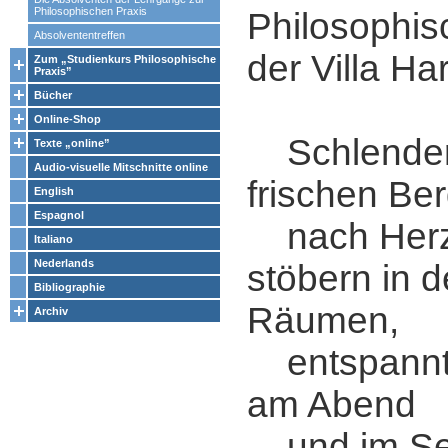
Philosophischen Praxis
Philosophis
Absolvententreffen
der Villa Ha
Zum „Studienkurs Philosophische
Praxis”
Bücher
Online-Shop
Schlendern
Texte „online”
Audio-visuelle Mitschnitte online
frischen Ber
English
Espagnol
nach Herz
Italiano
Nederlands
stöbern in d
Bibliographie
Räumen,
Archiv
entspannt
am Abend
und im Se