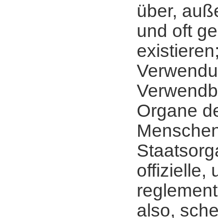
über, auß
und oft g
existieren
Verwendu
Verwendba
Organe d
Menscheng
Staatsorg
offizielle,
reglementi
also, sche