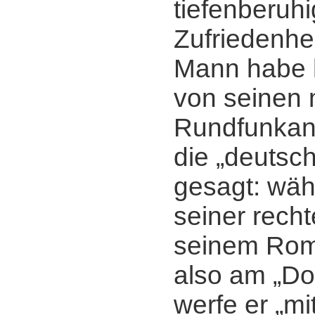
tiefenberuhi
Zufriedenhe
Mann habe h
von seinen 
Rundfunkan
die „deutsc
gesagt: wäh
seiner rech
seinem Rom
also am „Do
werfe er „mi