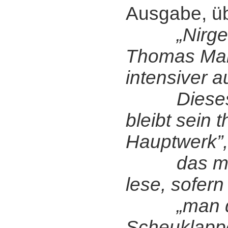
Ausgabe, ü
„Nirg
Thomas Man
intensiver a
Dieses B
bleibt sein 
Hauptwerk”,
das man 
lese, sofern
„man d
Scheuklapp