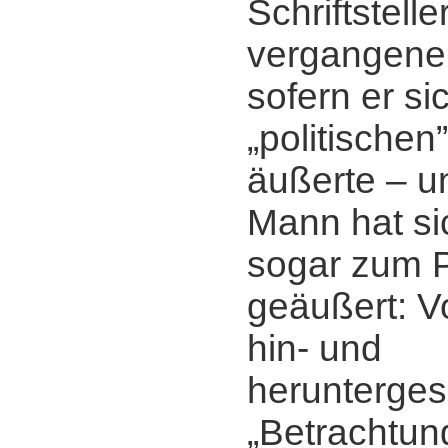
Schriftstelle
vergangene
sofern er si
„politischen
äußerte ‒ 
Mann hat sic
sogar zum P
geäußert: V
hin- und
herunterge
„Betrachtun