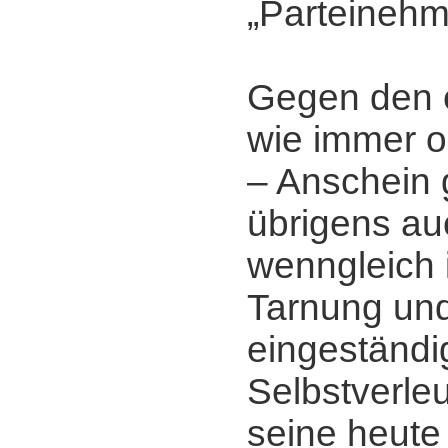
„Parteineh
Gegen den 
wie immer o
‒ Anschein g
übrigens au
wenngleich i
Tarnung un
eingeständi
Selbstverle
seine heute