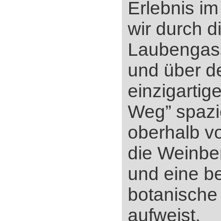
Erlebnis im
wir durch 
Laubengass
und über d
einzigartig
Weg” spazi
oberhalb v
die Weinber
und eine be
botanische 
aufweist.