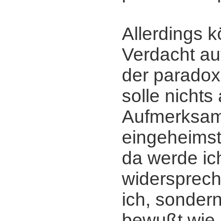
Allerdings 
Verdacht a
der paradoxe
solle nichts 
Aufmerksam
eingeheims
da werde ic
widersprech
ich, sonder
bewußt wie