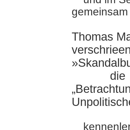
gemeinsam m
Thomas Man
verschriee
»Skandalbu
die
„Betrachtu
Unpolitisch
kennenler