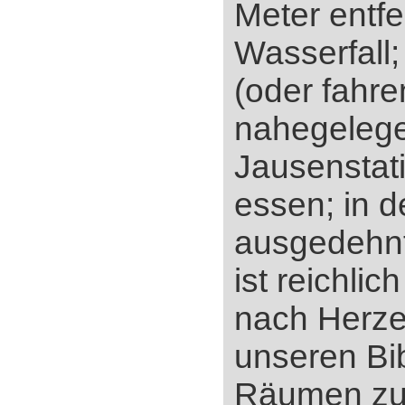
Meter entfe
Wasserfall;
(oder fahre
nahegeleg
Jausenstati
essen; in d
ausgedehnt
ist reichlic
nach Herze
unseren Bib
Räumen zu 