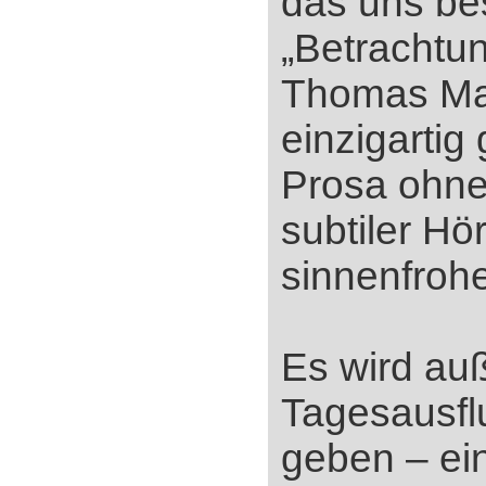
das uns bes
„Betrachtun
Thomas M
einzigartig
Prosa ohne
subtiler H
sinnenfrohe
Es wird au
Tagesausfl
geben ‒ ei