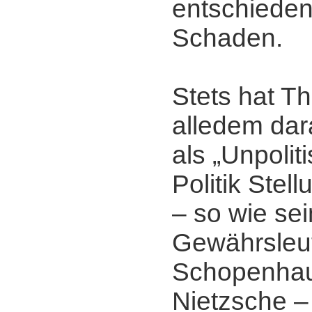
entschiede
Schaden.
Stets hat T
alledem dar
als „Unpolit
Politik Stel
‒ so wie sei
Gewährsleu
Schopenhau
Nietzsche ‒ 