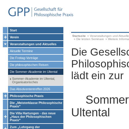
Start
Startseite
»
Veranstaltungen und Aktuell
Verein
»
Die letzten Seminare
»
Weitere Informa
Veranstaltungen und Aktuelles
Die Gesellsc
Aktuelle Termine
Die Freitag-Vorträge
Philosophis
Die philosophischen Reisen
lädt ein zur
Die Sommer-Akademie im Ultental
Sommer-Akademie im Ultental,
Organisatorisches
Das Absolvententreffen 2026
Sommer
Philosophische Praxis
Die „Meisterklasse Philosophische
Praxis”
Ultental
Die Villa Hartungen - das neue
„Haus der Philosophischen
Praxis”
Zum „Lehrgang der