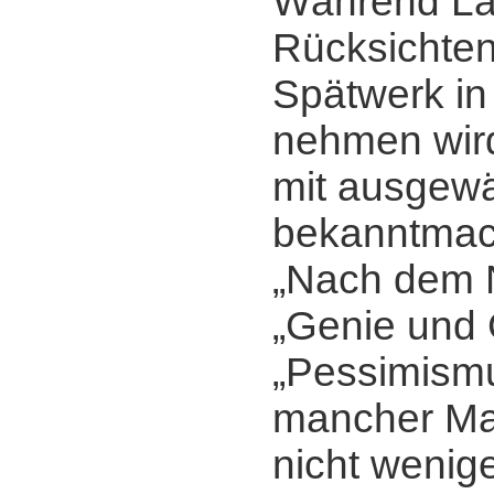
Während Lau
Rücksichten
Spätwerk in
nehmen wir
mit ausgew
bekanntmac
„Nach dem N
„Genie und 
„Pessimism
mancher Mar
nicht wenige