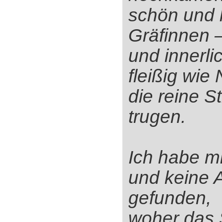
schön und l
Gräfinnen 
und innerli
fleißig wie
die reine S
trugen.
Ich habe mi
und keine 
gefunden,
woher das 