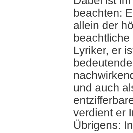
Dabei ist im
beachten: Er
allein der h
beachtliche
Lyriker, er 
bedeutender
nachwirkend
und auch al
entzifferba
verdient er 
Übrigens: I