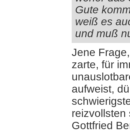
Gute komm
weiß es au
und muß n
Jene Frage,
zarte, für i
unauslotbar
aufweist, dü
schwierigst
reizvollsten
Gottfried B