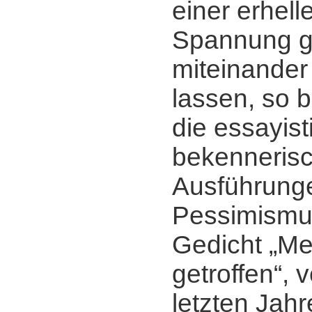
einer erhel
Spannung g
miteinander
lassen, so 
die essayist
bekenneris
Ausführung
Pessimismu
Gedicht „M
getroffen“, 
letzten Jah