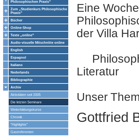
Philosophischen Praxis”
Eine Woche
Zum „Studienkurs Philosophische
Praxis”
Philosophis
Bücher
Online-Shop
der Villa Ha
Texte „online”
Audio-visuelle Mitschnitte online
English
Philosophi
Espagnol
Italiano
Literatur
Nederlands
Bibliographie
Archiv
Unser Them
Aktivitäten seit 2005
Die letzten Seminare
Weiterbildungskurse
Gottfried 
Chronik
"Highlights"
Gastreferenten