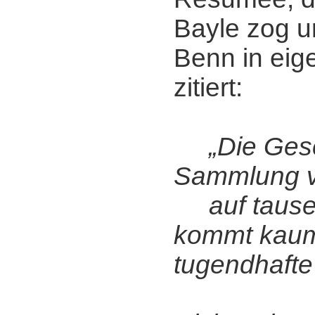
Bayle zog u
Benn in eig
zitiert:
„Die Gesc
Sammlung v
auf tause
kommt kaum
tugendhafte 