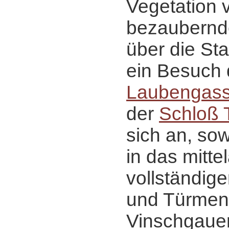
Vegetation v
bezaubernd
über die Sta
ein Besuch
Laubengas
der
Schloß T
sich an, sow
in das mittel
vollständig
und Türmen
Vinschgaue