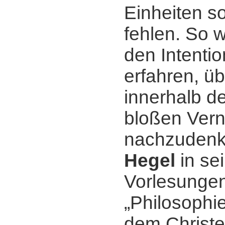
Einheiten so
fehlen. So 
den Intenti
erfahren, üb
innerhalb d
bloßen Vern
nachzudenk
Hegel
in se
Vorlesungen
„Philosophie
dem Christ