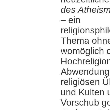
des Atheis
‒ ein
religionsph
Thema ohne
womöglich di
Hochreligio
Abwendung
religiösen 
und Kulten 
Vorschub gel