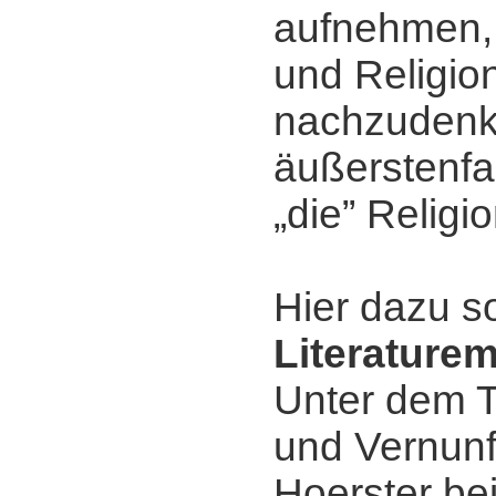
aufnehmen, 
und Religio
nachzudenk
äußerstenfa
„die” Religio
Hier dazu s
Literature
Unter dem T
und Vernunf
Hoerster be