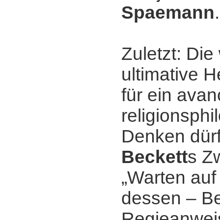
Spaemann
.
Zuletzt: Di
ultimative 
für ein avan
religionsph
Denken dür
Beckett
s Z
„Warten auf
dessen ‒ B
Regieanwei