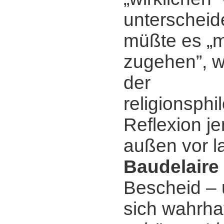
unterscheid
müßte es „m
zugehen”, w
der
religionsph
Reflexion j
außen vor l
Baudelaire
Bescheid ‒ 
sich wahrha