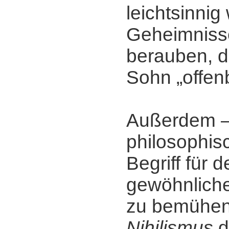
leichtsinnig
Geheimniss
berauben, d
Sohn „offen
Außerdem ‒
philosophisc
Begriff für 
gewöhnliche
zu bemühen
Nihilismus
d