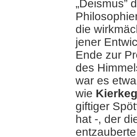
„Deismus” d
Philosophie
die wirkmäc
jener Entwi
Ende zur Pr
des Himmels
war es etwa 
wie
Kierke
giftiger Spö
hat -, der di
entzauberte