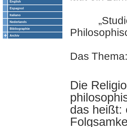
English
Espagnol
Italiano
„Studie
Nederlands
Philosophis
Bibliographie
Archiv
Das Thema
Die Religi
philosophi
das heißt:
Folgsamke