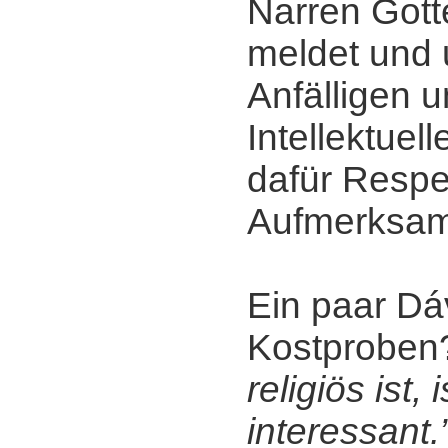
Narren Gott
meldet und 
Anfälligen u
Intellektuel
dafür Respe
Aufmerksamk
Ein paar Dáv
Kostprobe
religiös ist, 
interessant.