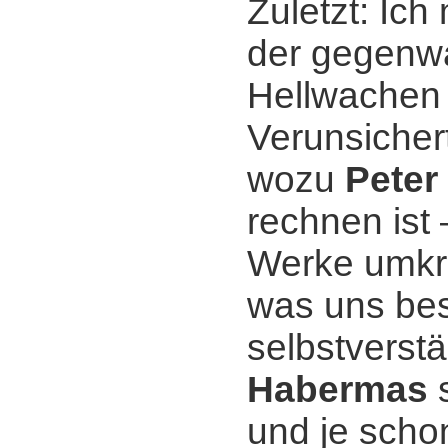
Zuletzt: Ich
der gegenwär
Hellwachen 
Verunsichert
wozu
Peter
rechnen ist 
Werke umkre
was uns bes
selbstverst
Habermas
s
und je sch