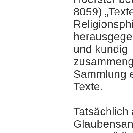
8059) „Text
Religionsph
herausgegeb
und kundig
zusammenge
Sammlung e
Texte.
Tatsächlich 
Glaubensan