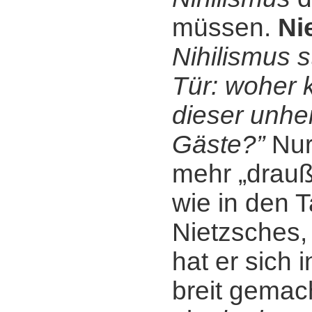
müssen.
Ni
Nihilismus s
Tür: woher
dieser unhei
Gäste?”
Nur 
mehr „drauß
wie in den 
Nietzsches,
hat er sich 
breit gemac