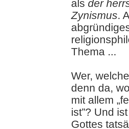
als
der her
Zynismus
. 
abgründige
religionsph
Thema ...
Wer, welche
denn da, w
mit allem „f
ist”? Und ist
Gottes tats