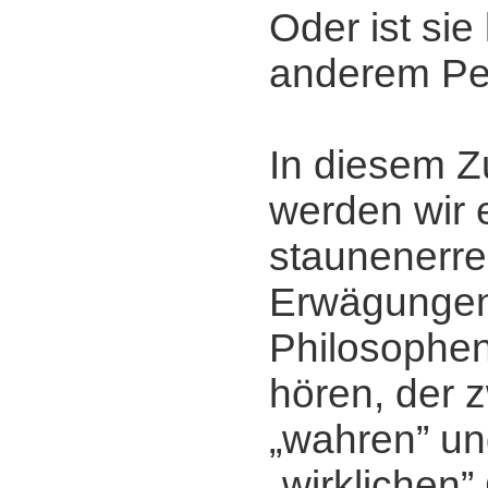
Oder ist sie
anderem Pe
In diesem
werden wir 
staunenerr
Erwägunge
Philosophe
hören, der 
„wahren” u
„wirklichen”