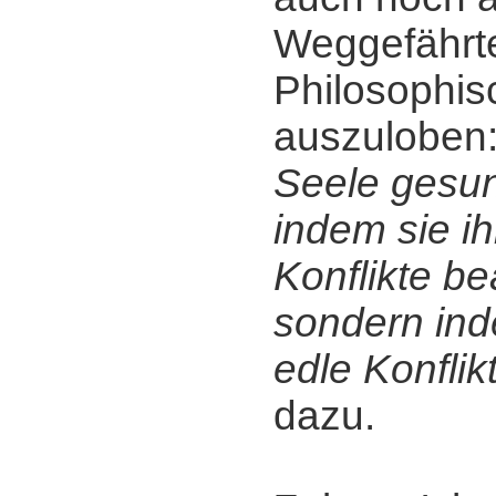
Weggefährt
Philosophis
auszuloben
Seele gesun
indem sie i
Konflikte be
sondern ind
edle Konflik
dazu.