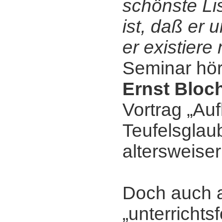
schönste Li
ist, daß er 
er existiere 
Seminar hör
Ernst Bloc
Vortrag „Au
Teufelsglaub
altersweiser
Doch auch 
„unterrichts