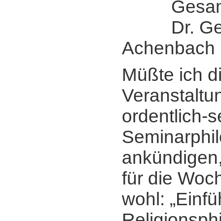
Gesamtle
Dr. Ger
Achenbach
Müßte ich d
Veranstaltun
ordentlich-s
Seminarphi
ankündigen,
für die Woc
wohl: „Einfü
Religionsph