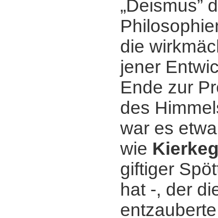
„Deismus” d
Philosophie
die wirkmäc
jener Entwi
Ende zur Pr
des Himmels
war es etwa 
wie
Kierke
giftiger Spö
hat -, der di
entzauberte