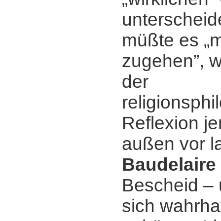
unterscheid
müßte es „m
zugehen”, w
der
religionsph
Reflexion j
außen vor l
Baudelaire
Bescheid ‒ 
sich wahrha