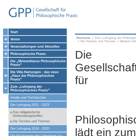
Start
Startseite
»
Zum „Lehrgang der Philosoph
Verein
»
Die Termine und Themen
»
Weitere In
Veranstaltungen und Aktuelles
Die
Philosophische Praxis
Die „Meisterklasse Philosophische
Gesellschaf
Praxis”
Die Villa Hartungen - das neue
„Haus der Philosophischen
für
Praxis”
Zum „Lehrgang der
Philosophischen Praxis”
Inhalte und Technisches
Der Lehrgang 2021 - 2023
Das obligatorische
Philosophis
Vorbereitungstreffen
Die Termine und Themen
lädt ein zum
Der Lehrgang 2018 - 2020
Die Absolventen der Lehrgänge zur