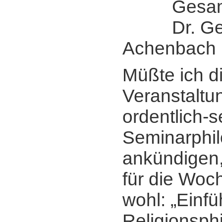
Gesamtle
Dr. Ger
Achenbach
Müßte ich d
Veranstaltun
ordentlich-s
Seminarphi
ankündigen,
für die Woc
wohl: „Einfü
Religionsph