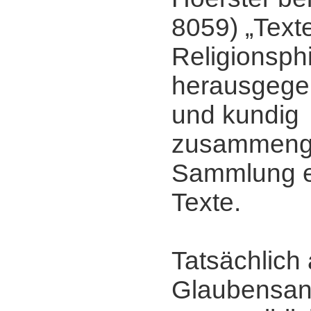
8059) „Text
Religionsph
herausgegeb
und kundig
zusammenge
Sammlung e
Texte.
Tatsächlich 
Glaubensan