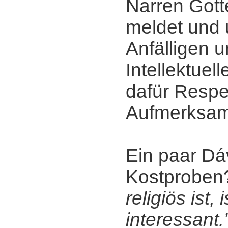
Narren Gott
meldet und 
Anfälligen u
Intellektuel
dafür Respe
Aufmerksamk
Ein paar Dáv
Kostprobe
religiös ist, 
interessant.