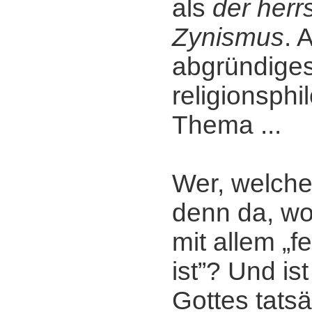
als
der her
Zynismus
. 
abgründige
religionsph
Thema ...
Wer, welche
denn da, w
mit allem „f
ist”? Und ist
Gottes tats