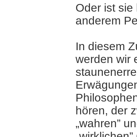
Oder ist sie
anderem Pe
In diesem
werden wir 
staunenerr
Erwägunge
Philosophe
hören, der 
„wahren” u
„wirklichen”