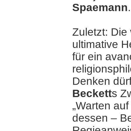
Spaemann
.
Zuletzt: Di
ultimative 
für ein avan
religionsph
Denken dür
Beckett
s Z
„Warten auf
dessen ‒ B
Regieanwei