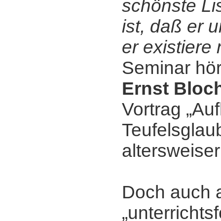
schönste Li
ist, daß er 
er existiere 
Seminar hör
Ernst Bloc
Vortrag „Au
Teufelsglaub
altersweiser
Doch auch 
„unterrichts