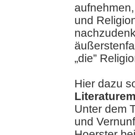
aufnehmen, 
und Religio
nachzudenk
äußerstenfa
„die” Religio
Hier dazu s
Literature
Unter dem T
und Vernunf
Hoerster be