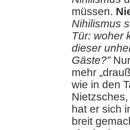
müssen.
Ni
Nihilismus s
Tür: woher
dieser unhei
Gäste?”
Nur 
mehr „drauß
wie in den 
Nietzsches,
hat er sich 
breit gemac