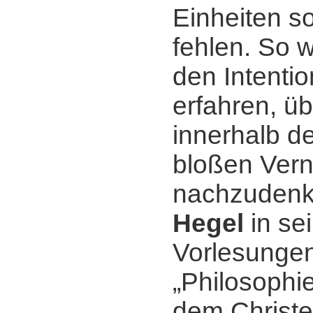
Einheiten so
fehlen. So 
den Intenti
erfahren, üb
innerhalb d
bloßen Vern
nachzudenk
Hegel
in se
Vorlesungen
„Philosophie
dem Christ