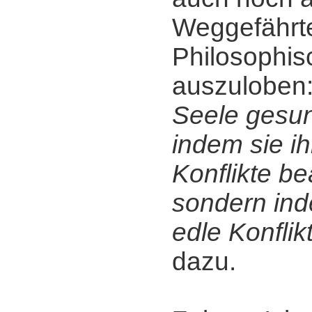
Weggefährt
Philosophis
auszuloben
Seele gesun
indem sie i
Konflikte be
sondern ind
edle Konflik
dazu.