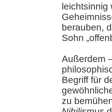
leichtsinnig
Geheimniss
berauben, d
Sohn „offen
Außerdem ‒
philosophisc
Begriff für 
gewöhnliche
zu bemühen
Nihilismus
d