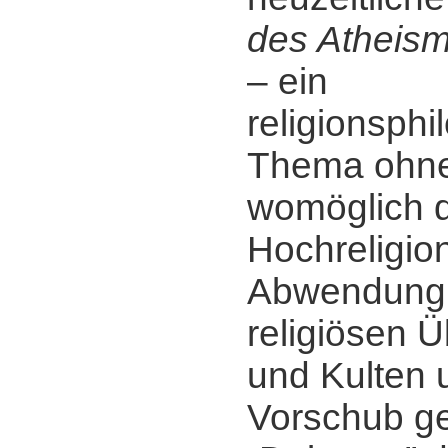
des Atheis
‒ ein
religionsph
Thema ohne
womöglich di
Hochreligio
Abwendung
religiösen 
und Kulten 
Vorschub gel