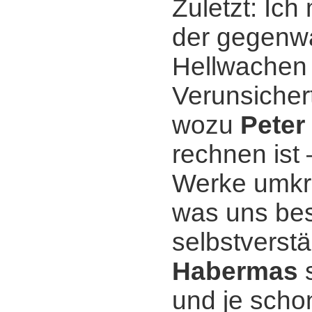
Zuletzt: Ich
der gegenwär
Hellwachen 
Verunsichert
wozu
Peter
rechnen ist 
Werke umkre
was uns bes
selbstverst
Habermas
s
und je sch