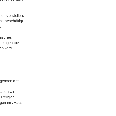
ten vorstellen,
ns beschäftigt
.
hisches
etts genaue
en wird,
egenden drei
atten wir im
 Religion.
ngen im „Haus