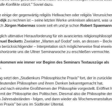
dle Konflikte stürzt.”
Soviel dazu.
e einige der gegenwärtig religiös Hellwachen oder religiös Verunsicher
rdijk
zu rechnen ist ‒ seine letzten Werke umkreisen allesamt, was u
ich
Jürgen Habermas
sowie seit eh und je schon
Robert Spaemann
lich ultimative Herausforderung für ein avanciertes religionsphilosop
uel Beckett
s Zweiakter „Warten auf Godot” sein, an dessen ‒ Beck
erücksichtigender ‒ Interpretation sich möglicherweise final erweis
shorizonte uns die Ultner Seminarwoche zu erschließen vermochte.
bekommen wie immer vor Beginn des Seminars Textauszüge als
.
g setzt den „Studienkurs Philosophische Praxis” fort, der in zurückli
deutenden Philosophen und ihrem Denken bekanntgemacht hat.
d nach einzelne Großthemen der Philosophie vorgestellt. Eröffnet h
it der Philosophie des Politischen. Diesmal also die Philosophie der
n Jahresabständen - folgen, und dann wieder als Wochenveranstaltu
 Praxis” bei uns im Südtiroler Ultental.