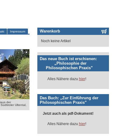
Warenkorb
akt
Impressum
Noch keine Artikel
Das neue Buch ist erschienen:
„Philosophie der
Philosophischen Praxis”
Alles Nähere dazu
hier
!
Das Buch: „Zur Einführung der
Philosophischen Praxis”
Haus der
Südtiroler Ultental,
Jetzt auch als pdf-Dokument!
Alles Nähere dazu
hier
!