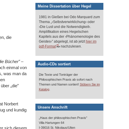
Meine Dissertation über Hegel
1981 in Gießen bei Odo Marquard zum
Thema „›Selbstverwirklichung‹ oder
›Die Lust und die Notwendigkeit‹.
Amplifikation eines Hegelschen
Kapitels aus der ›Phänomenologie des
en, die
Geistes‹” abgelegt, ist ab jetzt
hier im
pdf-Format
nachzulesen.
die Bücher”
‒
Audio-CDs sortiert
och einmal von
es, was man da
Die Texte und Tonträger der
gen
Philosophischen Praxis ab sofort nach
Themen und Namen sortiert!
Stöbern Sie im
über „die”
.
Katalog
at Norbert
Unsere Anschrift
lug und kundig
„Haus der philosophischen Praxis”
Villa Hartungen 64
wer sich diesem
I-39016 St. Nikolaus/Ulten