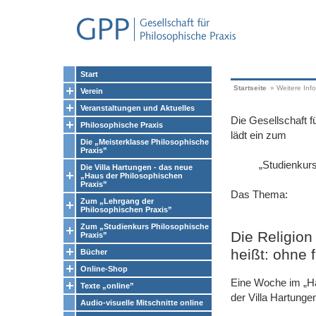
Start
Startseite
»
Weitere Inf
Verein
Veranstaltungen und Aktuelles
Die Gesellschaft 
Philosophische Praxis
lädt ein zum
Die „Meisterklasse Philosophische
Praxis”
„Studienkurs Ph
Die Villa Hartungen - das neue
„Haus der Philosophischen
Praxis”
Das Thema:
Zum „Lehrgang der
Philosophischen Praxis”
Zum „Studienkurs Philosophische
Die Religion
Praxis”
heißt: ohne
Bücher
Online-Shop
Eine Woche im „Ha
Texte „online”
der Villa Hartungen
Audio-visuelle Mitschnitte online