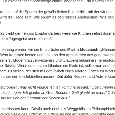
Fülle esoterischer Sonderwege einmal abgesehen ‒ da ist kein Ende .
te uns auf die Spuren der gewöhnlichen Kulturkritik, mit der wir uns n
wird die Frage sein: Wie ergeht es den religiös Abstinenten? Wie den „
?
s bleibt den religiös Empfänglichen, wenn die Kirchen selbst dogma
h dem Tagesgeist anempfehlen?
enhang werden wir die Einsprüche des
Martin Mosebach
(„Häresie
u Wort kommen lassen und uns von den Aphorismen des gegenwärtig
seiters, Modernitätsverweigerers und Glaubensbekenners herausford
z Dávila
. Wenn schon vom Glauben die Rede ist, sollte man auch 
inem zu stellen, der sich mit der Tollheit eines Narren Gottes zu Wort
en unter den Intellektuellen unserer Zeit dafür Respekt und Aufmerksam
ostproben?
„Was nicht religiös ist, ist nicht interessant.”
Oder:
„Wenn w
r nicht sagen: Ich glaube an Gott. Sondern: Gott glaubt an mich.”
Ode
t, breitet sich der Gestank der Seelen aus.”
t unterlassen kann, Dávila auch noch als Weggefährten Philosophisch
ranke Seele gesundet nicht, indem sie ihre armseligen Konflikte bear