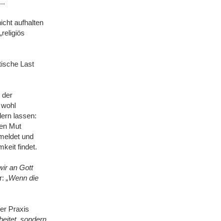
..
icht aufhalten
religiös
tische Last
 der
 wohl
ern lassen:
den Mut
 meldet und
keit findet.
ir an Gott
r:
„Wenn die
er Praxis
beitet, sondern