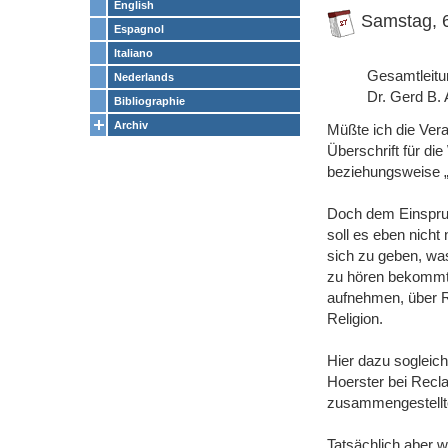
English
Samstag, 6
Espagnol
Italiano
Gesamtleitun
Nederlands
Dr. Gerd B. A
Bibliographie
Archiv
Müßte ich die Vera
Überschrift für di
beziehungsweise „E
Doch dem Einspruc
soll es eben nich
sich zu geben, was
zu hören bekommt.
aufnehmen, über Re
Religion.
Hier dazu sogleic
Hoerster bei Recla
zusammengestellt
Tatsächlich aber w