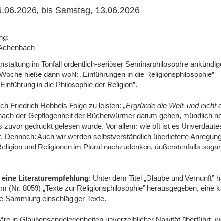
.06.2026, bis Samstag, 13.06.2026
g:
chenbach
nstaltung im Tonfall ordentlich-seriöser Seminarphilosophie ankündig
e Woche hieße dann wohl: „Einführungen in die Religionsphilosophie”
inführung in die Philosophie der Religion”.
h Friedrich Hebbels Folge zu leisten:
„Ergründe die Welt, und nicht 
t nach der Gepflogenheit der Bücherwürmer darum gehen, mündlich n
 zuvor gedruckt gelesen wurde. Vor allem: wie oft ist es Unverdaut
 Dennoch: Auch wir werden selbstverständlich überlieferte Anregun
ligion und Religionen im Plural nachzudenken, äußerstenfalls sogar 
h
eine Literaturempfehlung
: Unter dem Titel „Glaube und Vernunft” h
m (Nr. 8059) „Texte zur Religionsphilosophie” herausgegeben, eine k
e Sammlung einschlägiger Texte.
äre in Glaubensangelegenheiten unverzeihlicher Naivität überführt, 