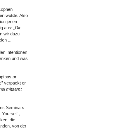
sophen
en wußte. Also
ion jenen
ig aus:
„Die
n wir dazu
ich ...
den Intentionen
udenken und was
ptpastor
” verpackt er
nei mitsamt
eres Seminars
-Yourself-,
ken, die
anden, von der