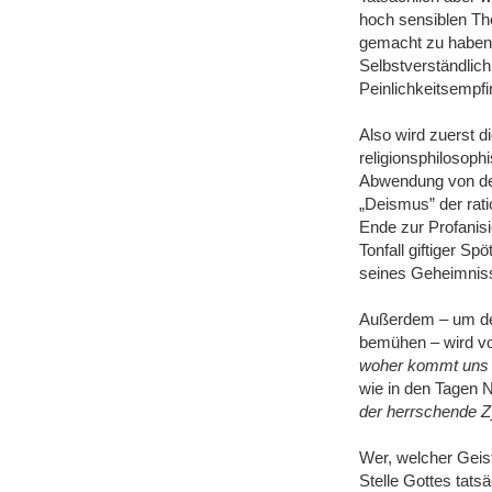
hoch sensiblen Th
gemacht zu haben, 
Selbstverständlich
Peinlichkeitsempfi
Also wird zuerst di
religionsphilosoph
Abwendung von den 
„Deismus” der rati
Ende zur Profanis
Tonfall giftiger Sp
seines Geheimniss
Außerdem ‒ um den 
bemühen ‒ wird 
woher kommt uns d
wie in den Tagen N
der herrschende 
Wer, welcher Geist
Stelle Gottes tats