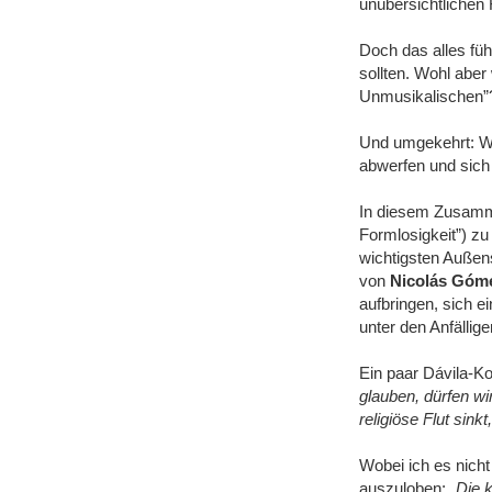
unübersichtlichen 
Doch das alles führ
sollten. Wohl aber 
Unmusikalischen”
Und umgekehrt: Wa
abwerfen und sic
In diesem Zusamm
Formlosigkeit”) z
wichtigsten Außen
von
Nicolás Góme
aufbringen, sich e
unter den Anfällig
Ein paar Dávila-K
glauben, dürfen wi
religiöse Flut sink
Wobei ich es nich
auszuloben:
„Die k