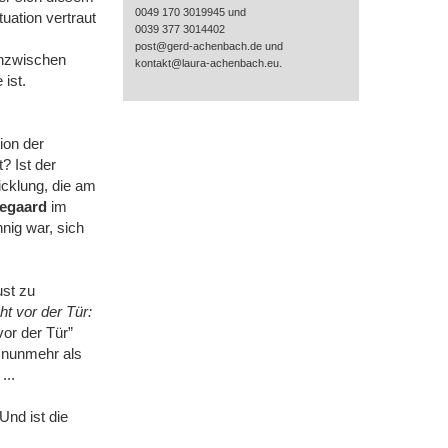
0049 170 3019945 und
uation vertraut
0039 377 3014402
post@gerd-achenbach.de und
 inzwischen
.
kontakt@laura-achenbach.eu
ist.
ion der
? Ist der
icklung, die am
kegaard
im
nnig war, sich
ust zu
ht vor der Tür:
or der Tür”
‒ nunmehr als
...
Und ist die