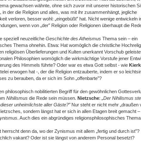
ema gewachsen wähnte, ohne sich zuvor mit unserer historischen Sit
in der die Religion und alles, was mit ihr zusammenhängt, jegliche
keit verloren, besser wohl: „eingebüßt” hat. Nicht wenige entwickeln
ndungen, wenn von „der” Religion oder Religionen überhaupt die Rede 
e speziell neuzeitliche
Geschichte des Atheismus
Thema sein ‒ ein
isches Thema ohnehin. Etwa: Hat womöglich die christliche Hochrelig
religiösen Überlieferungen und Kulten unerkannt Vorschub geleistet
onalen Philosophien womöglich die wirkmächtige Vorstufe jener Entw
ierung des Himmels führte? Oder war es etwa Gott selbst - wie
Kier
öttelei erwogen hat -, der die Religion entzauberte, indem er so leichtsi
es zu berauben, da er sich im Sohn „offenbarte”?
philosophisch nobilitierten Begriff für den gewöhnlichen Gottesverl
vom
Nihilismus
die Rede sein müssen.
Nietzsche
:
„Der Nihilismus ste
ieser unheimlichste aller Gäste?”
Nur steht er nicht mehr „draußen v
ietzsches, sondern längst hat er sich in allen Etagen breit gemacht 
Zynismus
. Auch dies ein abgründiges religionsphilosophisches Thema 
 herrscht denn da, wo der Zynismus mit allem „fertig und durch ist”? 
ächlich vakant? Oder ist sie längst von anderem Personal besetzt?