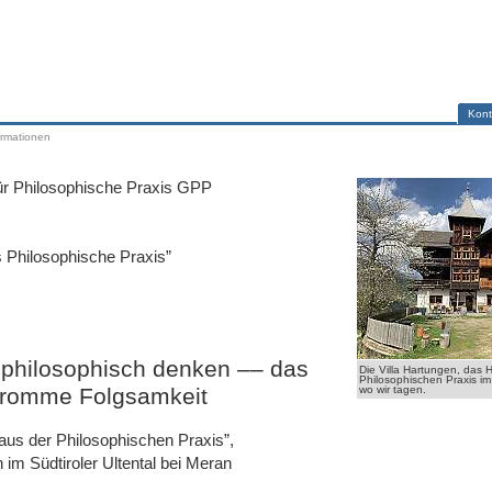
Kont
ormationen
für Philosophische Praxis GPP
ilosophische Praxis”
 philosophisch denken ‒‒ das
Die Villa Hartungen, das 
Philosophischen Praxis im 
wo wir tagen.
 fromme Folgsamkeit
us der Philosophischen Praxis”,
 im Südtiroler Ultental bei Meran