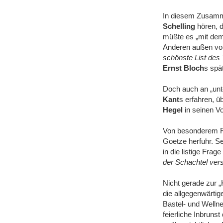
In diesem Zusamm
Schelling
hören, d
müßte es „mit dem 
Anderen außen vo
schönste List des T
Ernst Bloch
s spät
Doch auch an „unte
Kant
s erfahren, ü
Hegel
in seinen V
Von besonderem Rei
Goetze herfuhr. S
in die listige Fra
der Schachtel vers
Nicht gerade zur „
die allgegenwärti
Bastel- und Wellne
feierliche Inbruns