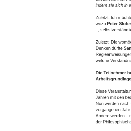
indem sie sich in e
Zuletzt: Ich möcht
wozu
Peter Slote
‒, selbstverständl
Zuletzt: Die womög
Denken dürfte
Sam
Regieanweisungen b
welche Verständni
Die Teilnehmer 
Arbeitsgrundlage
Diese Veranstaltun
Jahren mit den be
Nun werden nach un
vergangenen Jahr m
Andere werden - i
der Philosophischen