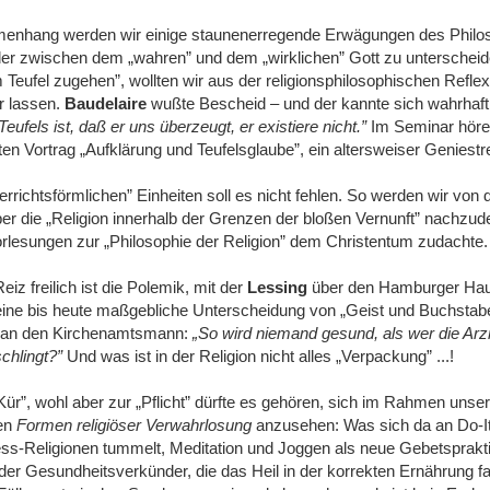
enhang werden wir einige staunenerregende Erwägungen des Philo
er zwischen dem „wahren” und dem „wirklichen” Gott zu unterscheid
Teufel zugehen”, wollten wir aus der religionsphilosophischen Reflex
r lassen.
Baudelaire
wußte Bescheid ‒ und der kannte sich wahrhaft
eufels ist, daß er uns überzeugt, er existiere nicht.”
Im Seminar höre
en Vortrag „Aufklärung und Teufelsglaube”, ein altersweiser Geniestre
rrichtsförmlichen” Einheiten soll es nicht fehlen. So werden wir von 
ber die „Religion innerhalb der Grenzen der bloßen Vernunft” nachz
orlesungen zur „Philosophie der Religion” dem Christentum zudachte.
z freilich ist die Polemik, mit der
Lessing
über den Hamburger Hau
eine bis heute maßgebliche Unterscheidung von „Geist und Buchstabe
ge an den Kirchenamtsmann:
„So wird niemand gesund, als wer die Arz
chlingt?”
Und was ist in der Religion nicht alles „Verpackung” ...!
Kür”, wohl aber zur „Pflicht” dürfte es gehören, sich im Rahmen uns
gen
Formen religiöser Verwahrlosung
anzusehen: Was sich da an Do-It
ss-Religionen tummelt, Meditation und Joggen als neue Gebetsprakti
t der Gesundheitsverkünder, die das Heil in der korrekten Ernährung f