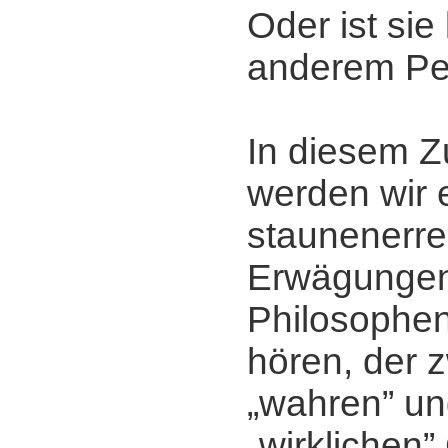
Oder ist sie
anderem Pe
In diesem
werden wir 
staunenerr
Erwägunge
Philosophe
hören, der 
„wahren” u
„wirklichen”