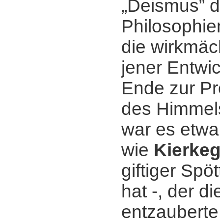
„Deismus” d
Philosophie
die wirkmäc
jener Entwi
Ende zur Pr
des Himmels
war es etwa 
wie
Kierke
giftiger Spö
hat -, der di
entzauberte