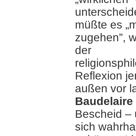
unterscheid
müßte es „m
zugehen”, w
der
religionsph
Reflexion j
außen vor l
Baudelaire
Bescheid ‒ 
sich wahrha