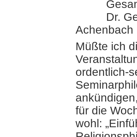
Gesamtle
Dr. Ger
Achenbach
Müßte ich d
Veranstaltun
ordentlich-s
Seminarphi
ankündigen,
für die Woc
wohl: „Einfü
Religionsph