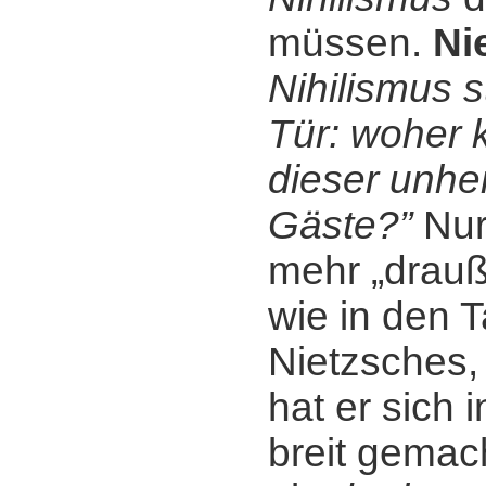
müssen.
Ni
Nihilismus s
Tür: woher
dieser unhei
Gäste?”
Nur 
mehr „drauß
wie in den 
Nietzsches,
hat er sich 
breit gemac