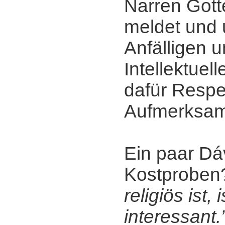
Narren Gott
meldet und 
Anfälligen u
Intellektuel
dafür Respe
Aufmerksamk
Ein paar Dáv
Kostprobe
religiös ist, 
interessant.