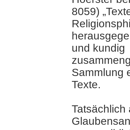
8059) „Text
Religionsph
herausgegeb
und kundig
zusammenge
Sammlung e
Texte.
Tatsächlich 
Glaubensan