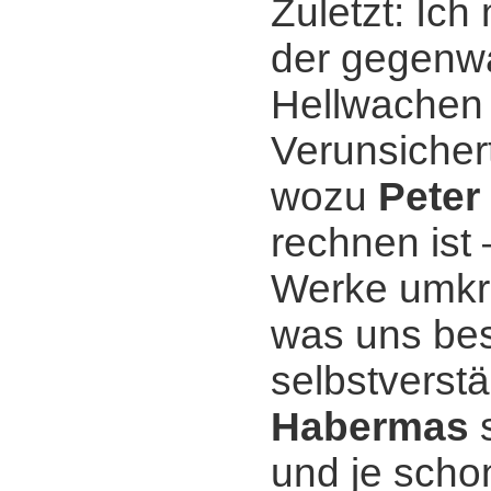
Zuletzt: Ich
der gegenwär
Hellwachen 
Verunsichert
wozu
Peter
rechnen ist 
Werke umkre
was uns bes
selbstverst
Habermas
s
und je sch