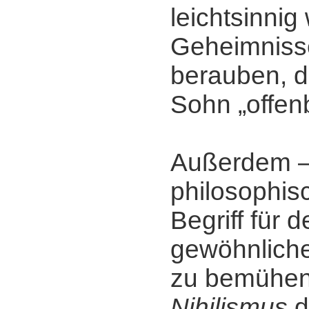
leichtsinnig
Geheimniss
berauben, d
Sohn „offen
Außerdem ‒
philosophisc
Begriff für 
gewöhnliche
zu bemühen
Nihilismus
d