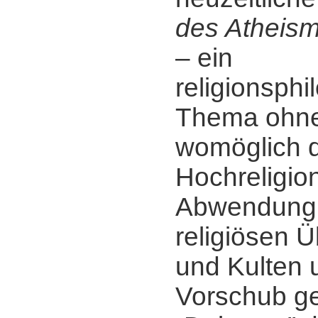
des Atheis
‒ ein
religionsph
Thema ohne
womöglich di
Hochreligio
Abwendung
religiösen 
und Kulten 
Vorschub gel