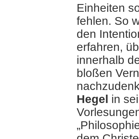
Einheiten so
fehlen. So 
den Intenti
erfahren, üb
innerhalb d
bloßen Vern
nachzudenk
Hegel
in se
Vorlesungen
„Philosophie
dem Christ