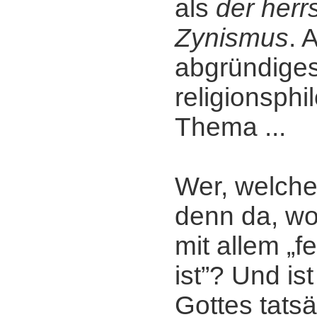
als
der her
Zynismus
. 
abgründige
religionsph
Thema ...
Wer, welche
denn da, w
mit allem „f
ist”? Und ist
Gottes tats