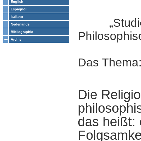
English
Espagnol
Italiano
„Studie
Nederlands
Philosophis
Bibliographie
Archiv
Das Thema
Die Religi
philosophi
das heißt:
Folgsamke