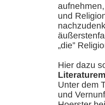
aufnehmen, 
und Religio
nachzudenk
äußerstenfa
„die” Religio
Hier dazu s
Literature
Unter dem T
und Vernunf
Hoerster be