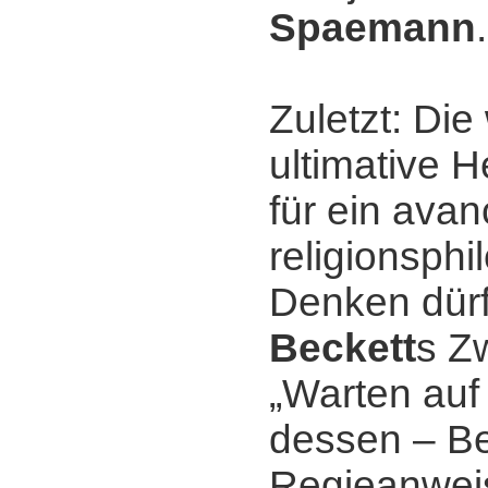
Spaemann
.
Zuletzt: Di
ultimative 
für ein avan
religionsph
Denken dür
Beckett
s Z
„Warten auf
dessen ‒ B
Regieanwei