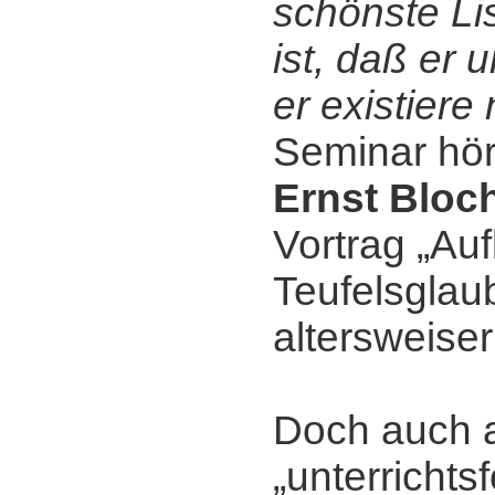
schönste Li
ist, daß er 
er existiere 
Seminar hör
Ernst Bloc
Vortrag „Au
Teufelsglaub
altersweiser
Doch auch 
„unterrichts