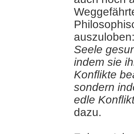
Weggefährt
Philosophis
auszuloben
Seele gesun
indem sie i
Konflikte be
sondern ind
edle Konflik
dazu.