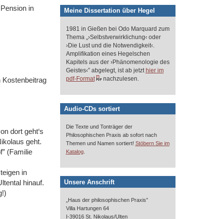
 Pension in
Meine Dissertation über Hegel
1981 in Gießen bei Odo Marquard zum
Thema „›Selbstverwirklichung‹ oder
›Die Lust und die Notwendigkeit‹.
Amplifikation eines Hegelschen
Kapitels aus der ›Phänomenologie des
Geistes‹” abgelegt, ist ab jetzt
hier im
pdf-Format
nachzulesen.
 Kostenbeitrag
Audio-CDs sortiert
Die Texte und Tonträger der
n dort geht‘s
Philosophischen Praxis ab sofort nach
Nikolaus geht.
Themen und Namen sortiert!
Stöbern Sie im
f” (Familie
.
Katalog
eigen in
Unsere Anschrift
tental hinauf.
!)
„Haus der philosophischen Praxis”
Villa Hartungen 64
I-39016 St. Nikolaus/Ulten