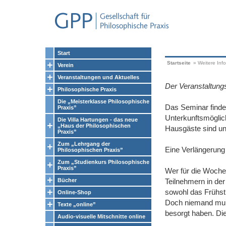
Start
Startseite
»
Weitere Inf
Verein
Veranstaltungen und Aktuelles
Der Veranstaltungs
Philosophische Praxis
Die „Meisterklasse Philosophische
Das Seminar findet
Praxis”
Unterkunftsmöglic
Die Villa Hartungen - das neue
„Haus der Philosophischen
Hausgäste sind un
Praxis”
Zum „Lehrgang der
Eine Verlängerung
Philosophischen Praxis”
Zum „Studienkurs Philosophische
Praxis”
Wer für die Woche
Bücher
Teilnehmern in de
sowohl das Frühst
Online-Shop
Doch niemand muß 
Texte „online”
besorgt haben. Die
Audio-visuelle Mitschnitte online