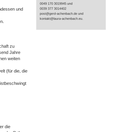
0049 170 3019945 und
endessen und
0039 377 3014402
post@gerd-achenbach.de und
.
kontakt@laura-achenbach.eu
n.
chaft zu
send Jahre
inen weiten
t (für die, die
eistbeschwingt
er die