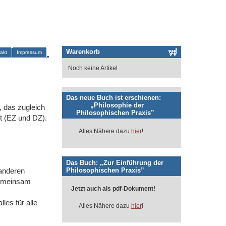
Warenkorb
akt
Impressum
Noch keine Artikel
Das neue Buch ist erschienen:
„Philosophie der
, das zugleich
Philosophischen Praxis”
t (EZ und DZ).
Alles Nähere dazu
hier
!
Das Buch: „Zur Einführung der
Philosophischen Praxis”
 anderen
gemeinsam
Jetzt auch als pdf-Dokument!
es für alle
Alles Nähere dazu
hier
!