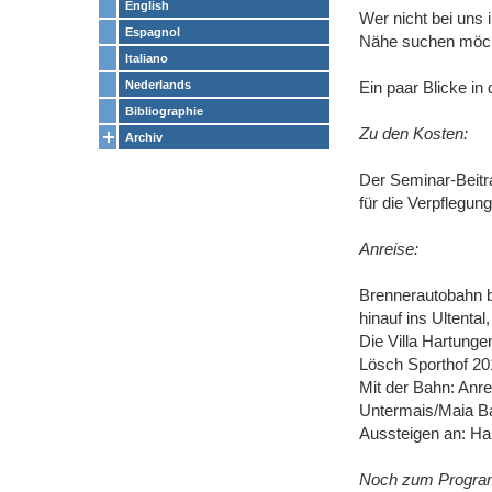
English
Wer nicht bei uns 
Espagnol
Nähe suchen möch
Italiano
Nederlands
Ein paar Blicke in
Bibliographie
Zu den Kosten:
Archiv
Der Seminar-Beitr
für die Verpflegun
Anreise:
Brennerautobahn b
hinauf ins Ultenta
Die Villa Hartunge
Lösch Sporthof 201
Mit der Bahn: Anr
Untermais/Maia Bas
Aussteigen an: Halt
Noch zum Program