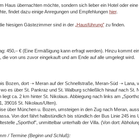
im Haus übernachten möchte, sondern sich lieber ein Hotel oder eine
te, findet dazu einige Anregungen und Empfehlungen
hier
.
 die hiesigen Gästezimmer sind in der
„Hausführung”
zu finden.
ag: 450,– € (Eine Ermäßigung kann erfragt werden). Hinzu kommt ein
g, die von uns zuvor eingekauft und am Ende auf alle umgelegt wird.
is Bozen, dort ➝ Meran auf der Schnellstraße, Meran-Süd ➝ Lana, vo
l, wo es über St. Pankraz und St. Walburg schließlich hinauf nach St. 
n liegt ca. 2 km hinter St. Nikolaus. Abbiegung nach links am „Sportho
, 39016 St. Nikolaus/Ulten).
eise über München u. Bozen, umsteigen in den Zug nach Meran, ausst
sa. Von dort fährt halbstündlich bis stündlich der Bus Linie 245 ins Ul
estelle „Sporthof”, unmittelbar unterhalb der Villa. (Von dort: Abholung
m / Termine (Beginn und Schluß):