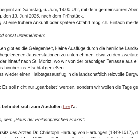
 beginnt am Samstag, 6. Juni, 19:00 Uhr, mit dem gemeinsamen Ab
 den 13. Juni 2026, nach dem Frühstück.
ist eine frühere Ankunft oder spätere Abfahrt möglich. Einfach melde
nd sonst unternehmen:
en gibt es die Gelegenheit, kleine Ausflüge durch die herrliche Lands
hegelegenen Jausenstationen zu unternehmen, etwa zu den zweitau
oder hinauf nach St. Moritz, wo wir von der prächtigen Terrasse aus e
bis hinüber ins Etschtal genießen.
es wieder einen Halbtagesausflug in die landschaftlich reizvolle Bergwel
 Es soll nicht nur „gearbeitet” werden, sondern wir wollen die Tage g
 befindet sich zum Ausfüllen
hier
.
n, dem „Haus der Philosophischen Praxis”:
sitz des Arztes Dr. Christoph Hartung von Hartungen (1849-1917), d