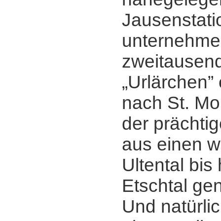
Jausenstati
unternehme
zweitausend
„Urlärchen” 
nach St. Mor
der prächti
aus einen we
Ultental bis
Etschtal ge
Und natürlic