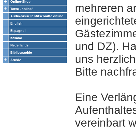
Online-Shop
mehreren a
Texte „online”
Audio-visuelle Mitschnitte online
eingerichte
English
Gästezimmer
Espagnol
Italiano
und DZ). Ha
Nederlands
Bibliographie
uns herzlic
Archiv
Bitte nachfr
Eine Verlän
Aufenthalte
vereinbart 