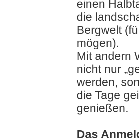
einen Halbt
die landscha
Bergwelt (für
mögen).
Mit andern W
nicht nur „g
werden, son
die Tage ge
genießen.
Das Anmeld