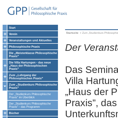
Start
Startseite
»
Zum „Studienkurs Philosophis
Verein
Veranstaltungen und Aktuelles
Der Veranst
Philosophische Praxis
Die „Meisterklasse Philosophische
Praxis”
Die Villa Hartungen - das neue
„Haus der Philosophischen
Das Seminar
Praxis”
Zum „Lehrgang der
Villa Hartun
Philosophischen Praxis”
Zum „Studienkurs Philosophische
Praxis”
„Haus der P
Der „Studienkurs Philosophische
Praxis” im Überblick
Praxis”, das
Der „Studienkurs Philosophische
Praxis” - das Programm
Unterkunfts
Bücher