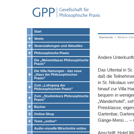
Start
Startseite
»
Weitere Inf
Verein
Veranstaltungen und Aktuelles
Philosophische Praxis
Andere Unterkunft
Die „Meisterklasse Philosophische
Praxis”
Das Ultental in St
Die Villa Hartungen - das neue
„Haus der Philosophischen
daß die Teilnehmer
Praxis”
in St. Nikolaus v
Zum „Lehrgang der
hinauf zur Villa Ha
Philosophischen Praxis”
bequem in wenigen
Zum „Studienkurs Philosophische
Praxis”
„Wanderhotel”, se
Bücher
Preisklasse, eige
Gartenbar, Garteng
Online-Shop
Gänge-Menü ... ‒ wa
Texte „online”
Audio-visuelle Mitschnitte online
Anschrift: Hotel W