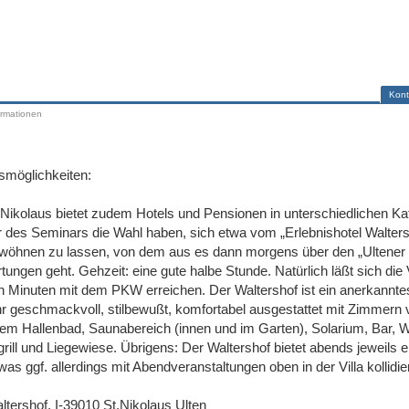
Kont
ormationen
smöglichkeiten:
. Nikolaus bietet zudem Hotels und Pensionen in unterschiedlichen Ka
 des Seminars die Wahl haben, sich etwa vom „Erlebnishotel Walters
erwöhnen zu lassen, von dem aus es dann morgens über den „Ultener
rtungen geht. Gehzeit: eine gute halbe Stunde. Natürlich läßt sich die 
 Minuten mit dem PKW erreichen. Der Waltershof ist ein anerkannte
hr geschmackvoll, stilbewußt, komfortabel ausgestattet mit Zimmern
nem Hallenbad, Saunabereich (innen und im Garten), Solarium, Bar, 
rill und Liegewiese. Übrigens: Der Waltershof bietet abends jeweils e
s ggf. allerdings mit Abendveranstaltungen oben in der Villa kollidier
altershof, I-39010 St.Nikolaus Ulten