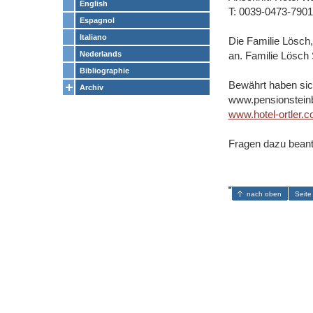
English
T: 0039-0473-790
Espagnol
Italiano
Die Familie Lösch,
Nederlands
an. Familie Lösch 
Bibliographie
Bewährt haben sic
Archiv
www.pensionsteinb
www.hotel-ortler.
Fragen dazu beant
nach oben
Seite