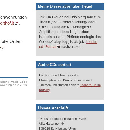
Meine Dissertation über Hegel
erienwohnungen
1981 in Gießen bei Odo Marquard zum
Thema „›Selbstverwirklichung‹ oder
rthof.it
.
›Die Lust und die Notwendigkeit‹.
Amplifikation eines Hegelschen
Kapitels aus der ›Phänomenologie des
otel Ortler:
Geistes‹” abgelegt, ist ab jetzt
hier im
pdf-Format
nachzulesen.
.
Audio-CDs sortiert
Die Texte und Tonträger der
Philosophischen Praxis ab sofort nach
phische Praxis (GPP)
www.g-pp.de © 2026
Themen und Namen sortiert!
Stöbern Sie im
.
Katalog
Unsere Anschrift
„Haus der philosophischen Praxis”
Villa Hartungen 64
I-39016 St. Nikolaus/Ulten