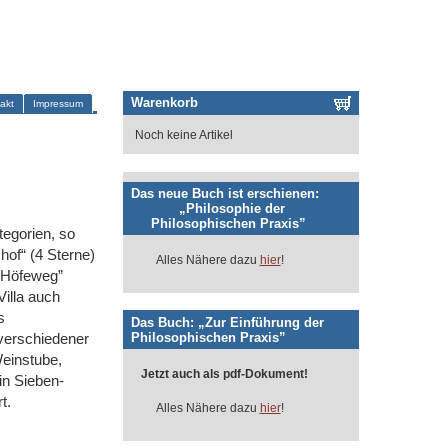
Warenkorb
akt
Impressum
Noch keine Artikel
Das neue Buch ist erschienen:
„Philosophie der
Philosophischen Praxis”
tegorien, so
hof“ (4 Sterne)
Alles Nähere dazu
hier
!
 Höfeweg”
Villa auch
s
Das Buch: „Zur Einführung der
Philosophischen Praxis”
 verschiedener
Weinstube,
Jetzt auch als pdf-Dokument!
in Sieben-
t.
Alles Nähere dazu
hier
!