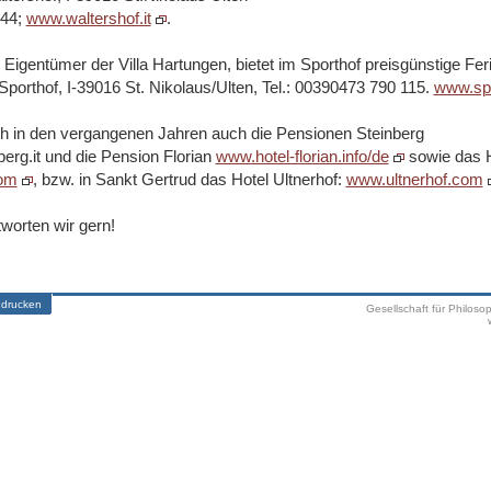
144;
www.waltershof.it
.
 Eigentümer der Villa Hartungen, bietet im Sporthof preisgünstige F
Sporthof, I-39016 St. Nikolaus/Ulten, Tel.: 00390473 790 115.
www.spo
h in den vergangenen Jahren auch die Pensionen Steinberg
erg.it und die Pension Florian
www.hotel-florian.info/de
sowie das H
com
, bzw. in Sankt Gertrud das Hotel Ultnerhof:
www.ultnerhof.com
worten wir gern!
 drucken
Gesellschaft für Philoso